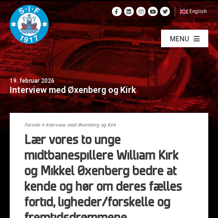
English
MENU
19. februar 2026
Interview med Øxenberg og Kirk
Forside
»
Interview med Øxenberg og Kirk
Lær vores to unge
midtbanespillere William Kirk
og Mikkel Øxenberg bedre at
kende og hør om deres fælles
fortid, ligheder/forskelle og