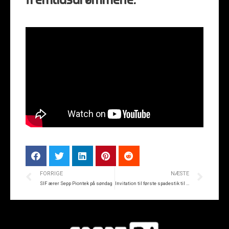
fremtidsdrømmene.
FORRIGE
NÆSTE
SIF ærer Sepp Piontek på søndag
Invitation til første spadestik til ny fanzone