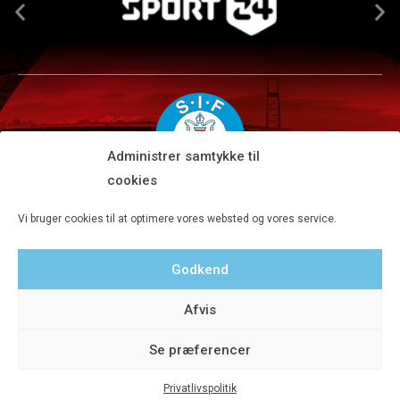
Administrer samtykke til
cookies
Silkeborg IF A/S · JYSK park, Ansvej 104 · DK-8600 Silkeborg
Vi bruger cookies til at optimere vores websted og vores service.
Tlf 8680 4477 · Fax 8680 4647 · Kontortid man-fre kl. 9-15
Godkend
Privatlivspolitik
Afvis
Se præferencer
Privatlivspolitik
© 2020 Silkeborg IF A/S - Designet af Aveo - web&marketing