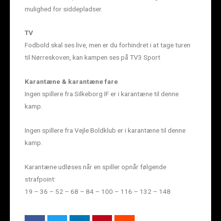
mulighed for siddepladser.
TV
Fodbold skal ses live, men er du forhindret i at tage turen
til Nørreskoven, kan kampen ses på TV3 Sport
Karantæne & karantæne fare
Ingen spillere fra Silkeborg IF er i karantæne til denne
kamp.
Ingen spillere fra Vejle Boldklub er i karantæne til denne
kamp.
Karantæne udløses når en spiller opnår følgende
strafpoint:
19 – 36 – 52 – 68 – 84 – 100 – 116 – 132 – 148