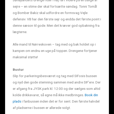
Søhøjlandets drenge rider i høj fart videre på en bølge af
sejre – en stime der skal fortsætte søndag. Tonni Tomål
og Bomber Bakiz skal udfordre en formsvag Vejle
defensiv. VB har den første sejr og endda det første point i
denne sæson til gode. Men det kræver god opbakning fra
lægterne.
Alle mand til Nørreskoven – tag med og bak holdet op i
kampen om endnu en uge på toppen. Drengene fortjener
maksimal støtte!
Bustur
Slip for parkeringsbesværet og tag med SIFosis bussen
og nyd den gode stemning sammen med andre SIF’ere. Der
er afgang fra JYSK park kl. 12:00 og der sælges som altid
kolde drikkevarer, så egne må ikke medbringes.
Book din
plads
i fanbussen inden det er for sent. Den første halvdel
af pladserne i bussen er allerede solgt.