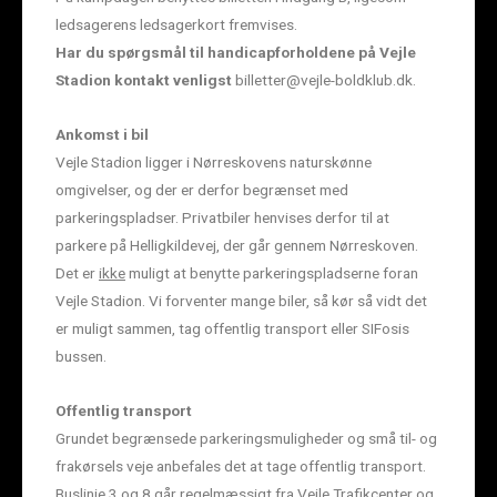
ledsagerens ledsagerkort fremvises.
Har du spørgsmål til handicapforholdene på Vejle
Stadion kontakt venligst
billetter@vejle-boldklub.dk.
Ankomst i bil
Vejle Stadion ligger i Nørreskovens naturskønne
omgivelser, og der er derfor begrænset med
parkeringspladser. Privatbiler henvises derfor til at
parkere på Helligkildevej, der går gennem Nørreskoven.
Det er
ikke
muligt at benytte parkeringspladserne foran
Vejle Stadion. Vi forventer mange biler, så kør så vidt det
er muligt sammen, tag offentlig transport eller SIFosis
bussen.
Offentlig transport
Grundet begrænsede parkeringsmuligheder og små til- og
frakørsels veje anbefales det at tage offentlig transport.
Buslinje 3 og 8 går regelmæssigt fra Vejle Trafikcenter og