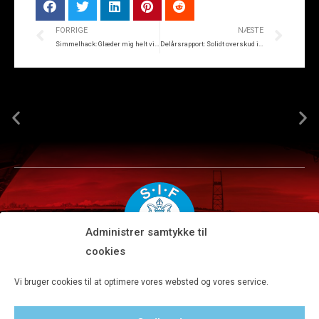
FORRIGE
NÆSTE
Simmelhack: Glæder mig helt vildt!
Delårsrapport: Solidt overskud i Silkeborg IF Invest A/S
Administrer samtykke til
cookies
Silkeborg IF A/S · JYSK park, Ansvej 104 · DK-8600 Silkeborg
Vi bruger cookies til at optimere vores websted og vores service.
Tlf 8680 4477 · Fax 8680 4647 · Kontortid man-fre kl. 9-15