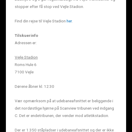
stopper efter få stop ved Vejle Stadion.
Find din rejse til Vejle Stadion
her
.
Tilskuerinfo
Adressen er:
Vejle Stadion
Roms Hule 6
7100 Vejle
Dørene åbner kl. 12:30
Vær opmærksom på at udebaneafsnittet er beliggende i
det nordøstlige hjørne på Scanview tribunen ved indgang
C. Det er endetribunen, der vender mod atletikstadion.
Der er 1.350 ståpladser i udebaneafsnittet og der er ikke