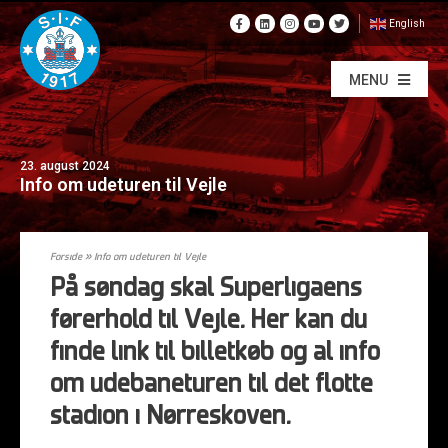
English
MENU
23. august 2024
Info om udeturen til Vejle
Forside
»
Info om udeturen til Vejle
På søndag skal Superligaens
førerhold til Vejle. Her kan du
finde link til billetkøb og al info
om udebaneturen til det flotte
stadion i Nørreskoven.