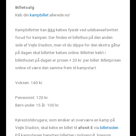
Billetsalg
Køb din
kampbillet
allerede nu!
Kampbilletter kan
ikke
købes fysisk ved udebaneafsnittet
forud for kampen. Der findes et billethus på den anden
side af Vejle Stadion, men vil du slippe for den ekstra gåtur
på dagen skal billetter købes online. Billetter købt i
billethuset på dagen er prisen + 20 kr. per billet. Billetprisen
online vil være den samme frem til kampstart.
Voksen: 140 kr.
Pensionist: 120 kr.
Børn under 15 år: 100 kr.
Kørestolsbrugere, som ønsker at overvære en kamp på
Vejle Stadion, skal købe en billet til
afsnit E
via
billetsiden
.
På kampdagen benyttes billetten i indgang B, ligesom