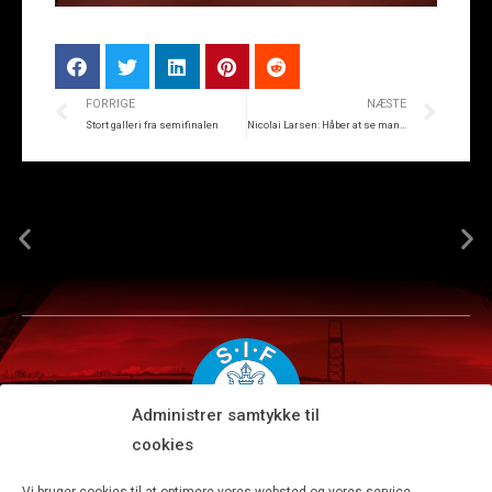
FORRIGE
NÆSTE
Stort galleri fra semifinalen
Nicolai Larsen: Håber at se mange til efterfest på JYSK park
Administrer samtykke til
cookies
Silkeborg IF A/S · JYSK park, Ansvej 104 · DK-8600 Silkeborg