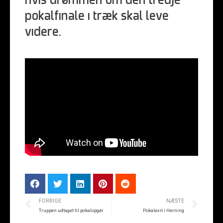
hvis drømmen om den tredje
pokalfinale i træk skal leve
videre.
FORRIGE
NÆSTE
Truppen udtaget til pokalopgør
Pokalexit i Herning