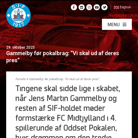
English
MENU
29. oktober 2025
Gammelby før pokalbrag: “Vi skal ud af deres
pres”
Forside
»
Gammelby før pokalbrag: “Vi skal ud af deres pres”
Tingene skal sidde lige i skabet,
når Jens Martin Gammelby og
resten af SIF-holdet møder
formstærke FC Midtjylland i 4.
spillerunde af Oddset Pokalen,