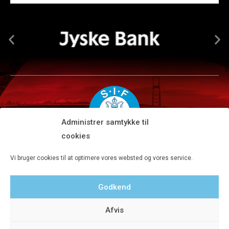
Administrer samtykke til
cookies
Silkeborg IF A/S · JYSK park, Ansvej 104 · DK-8600 Silkeborg
Vi bruger cookies til at optimere vores websted og vores service.
Tlf 8680 4477 · Fax 8680 4647 · Kontortid man-fre kl. 9-15
Godkend
Privatlivspolitik
Afvis