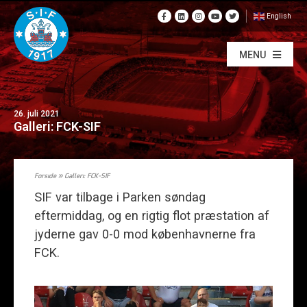
English
MENU
26. juli 2021
Galleri: FCK-SIF
Forside
»
Galleri: FCK-SIF
SIF var tilbage i Parken søndag
eftermiddag, og en rigtig flot præstation af
jyderne gav 0-0 mod københavnerne fra
FCK.