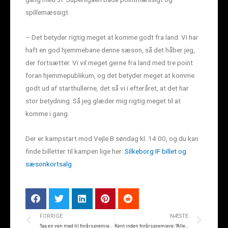
spillemæssigt.
– Det betyder rigtig meget at komme godt fra land. Vi har
haft en god hjemmebane denne sæson, så det håber jeg,
der fortsætter. Vi vil meget gerne fra land med tre point
foran hjemmepublikum, og det betyder meget at komme
godt ud af starthullerne, det så vi i efteråret, at det har
stor betydning. Så jeg glæder mig rigtig meget til at
komme i gang.
Der er kampstart mod Vejle B søndag kl. 14.00, og du kan
finde billetter til kampen lige her:
Silkeborg IF billet og
sæsonkortsalg
FORRIGE
NÆSTE
Tag en ven med til forårspremieren på JYSK park
Kent inden forårspremiere: “Alle sidder klar med lommeregneren”