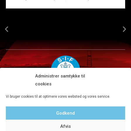
Administrer samtykke til
cookies
Silkeborg IF A/S · JYSK park, Ansvej 104 · DK-8600 Silkeborg
Vi bruger cookies til at optimere vores websted og vores service.
Tlf 8680 4477 · Fax 8680 4647 · Kontortid man-fre kl. 9-15
Godkend
Privatlivspolitik
Afvis