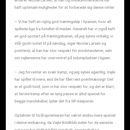
anfører Nicolai Larsen, at han og holdkammeraterne har
haft optimale muligheder for at forberede sig denne vinter.
– Vi har haft en rigtig god træningslejr i Spanien, hvor alt
spillede lige fra hotellet til maden. Generelt har vi også haft
en god opstart på træningsbanen, så jeg synes virkelig, vi
står godt rustet til på søndag, siger Nicolai Larsen og
pointerer, at han har stor respekt for modstanderen, selv
om vejlenserne har overvintret på sidstepladsen i ligaen.
– Jeg forventer en svær kamp, og jeg synes egentlig, Vejle
har spillet til mere, end de har fået rent pointmæssigt. Det
er et godt hold, som vi har stor respekt for, og det er klart,
at første kamp efter en lang pause er altid speciel for
begge mandskaber, lyder det fra SIF-keeperen.
Optakten til forårspremieren har været endnu mere speciel
i denne ombæring, da Vejle Boldklub inden for de seneste
par uger har skiftet både ejerskab, sportschef og