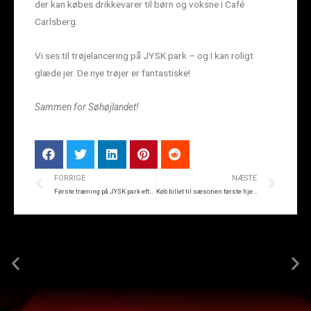
der kan købes drikkevarer til børn og voksne i Café
Carlsberg.
Vi ses til trøjelancering på JYSK park – og I kan roligt
glæde jer. De nye trøjer er fantastiske!
Sammen for Søhøjlandet!
FORRIGE
NÆSTE
Første træning på JYSK park efter ferien
Køb billet til sæsonen første hjemmekamp