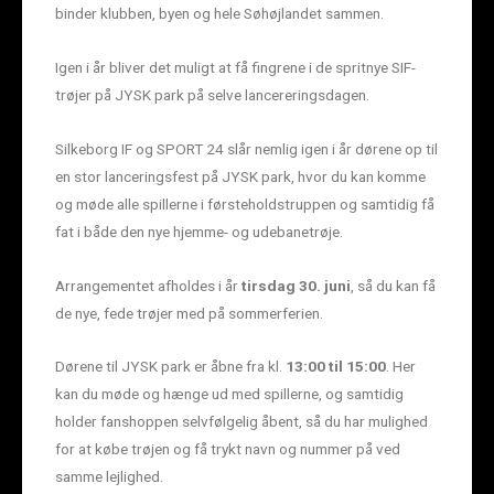
binder klubben, byen og hele Søhøjlandet sammen.
Igen i år bliver det muligt at få fingrene i de spritnye SIF-
trøjer på JYSK park på selve lancereringsdagen.
Silkeborg IF og SPORT 24 slår nemlig igen i år dørene op til
en stor lanceringsfest på JYSK park, hvor du kan komme
og møde alle spillerne i førsteholdstruppen og samtidig få
fat i både den nye hjemme- og udebanetrøje.
Arrangementet afholdes i år
tirsdag 30. juni
, så du kan få
de nye, fede trøjer med på sommerferien.
Dørene til JYSK park er åbne fra kl.
13:00 til 15:00
. Her
kan du møde og hænge ud med spillerne, og samtidig
holder fanshoppen selvfølgelig åbent, så du har mulighed
for at købe trøjen og få trykt navn og nummer på ved
samme lejlighed.