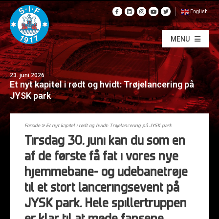
English
MENU
23. juni 2026
Et nyt kapitel i rødt og hvidt: Trøjelancering på
JYSK park
Forside
»
Et nyt kapitel i rødt og hvidt: Trøjelancering på JYSK park
Tirsdag
30. juni kan du som en
af de første få fat i vores nye
hjemmebane- og udebanetrøje
til et stort lanceringsevent på
JYSK park. Hele spillertruppen