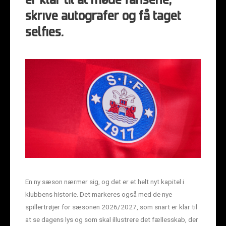
er klar til at møde fansene,
skrive autografer og få taget
selfies.
En ny sæson nærmer sig, og det er et helt nyt kapitel i
klubbens historie. Det markeres også med de nye
spillertrøjer for sæsonen 2026/2027, som snart er klar til
at se dagens lys og som skal illustrere
det fællesskab, der