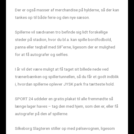
Der er også masser af merchandise på hylderne, så der kan
tankes op til både ferie og den nye sæson.
Spillerne vil sædvanen tro befinde sig lidt forskellige
steder på stadion, hvor du bl.a. kan spille bordfodbold,
panna eller teqball med SIF’erne, ligesom der er mulighed
for at få autografer og selfies.
I år vil det være muligt at få taget sit billede nede ved
trænerbænken og spillertunnellen, så du får et godt indblik
i, hvordan spillerne oplever JYSK park fra tætteste hold.
SPORT 24 uddeler en gratis plakat til alle fremmødte så
længe lager haves – tag den med hjem, som den er, eller få
autografer på den af spillerne.
Silkeborg Slagteren stiller op med pølsevognen, ligesom