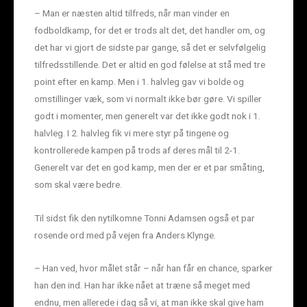
– Man er næsten altid tilfreds, når man vinder en
fodboldkamp, for det er trods alt det, det handler om, og
det har vi gjort de sidste par gange, så det er selvfølgelig
tilfredsstillende. Det er altid en god følelse at stå med tre
point efter en kamp. Men i 1. halvleg gav vi bolde og
omstillinger væk, som vi normalt ikke bør gøre. Vi spiller
godt i momenter, men generelt var det ikke godt nok i 1.
halvleg. I 2. halvleg fik vi mere styr på tingene og
kontrollerede kampen på trods af deres mål til 2-1.
Generelt var det en god kamp, men der er et par småting,
som skal være bedre.
Til sidst fik den nytilkomne Tonni Adamsen også et par
rosende ord med på vejen fra Anders Klynge.
– Han ved, hvor målet står – når han får en chance, sparker
han den ind. Han har ikke nået at træne så meget med
endnu, men allerede i dag så vi, at man ikke skal give ham