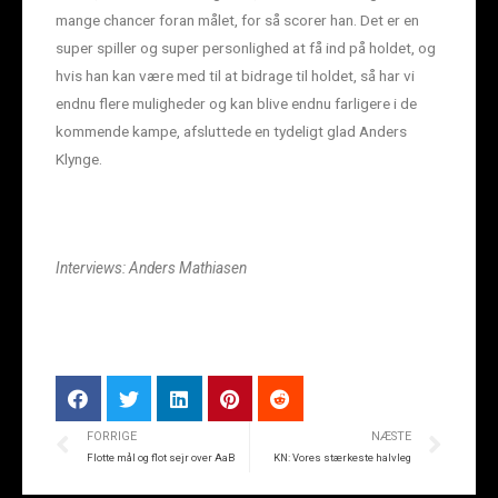
mange chancer foran målet, for så scorer han. Det er en
super spiller og super personlighed at få ind på holdet, og
hvis han kan være med til at bidrage til holdet, så har vi
endnu flere muligheder og kan blive endnu farligere i de
kommende kampe, afsluttede en tydeligt glad Anders
Klynge.
Interviews: Anders Mathiasen
FORRIGE
NÆSTE
Flotte mål og flot sejr over AaB
KN: Vores stærkeste halvleg