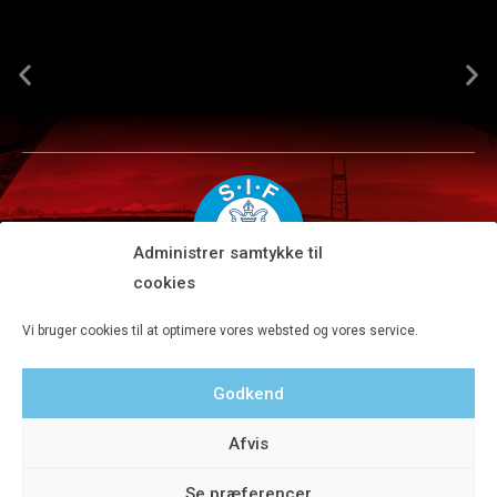
Administrer samtykke til
cookies
Silkeborg IF A/S · JYSK park, Ansvej 104 · DK-8600 Silkeborg
Vi bruger cookies til at optimere vores websted og vores service.
Tlf 8680 4477 · Fax 8680 4647 · Kontortid man-fre kl. 9-15
Godkend
Privatlivspolitik
Afvis
Se præferencer