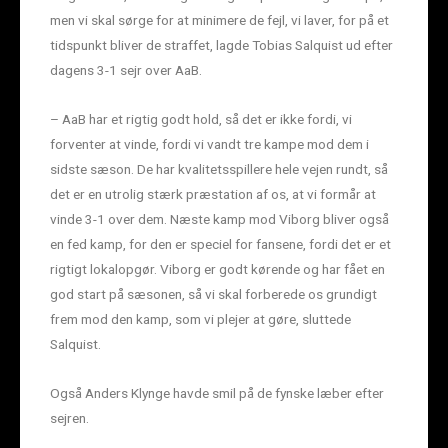
men vi skal sørge for at minimere de fejl, vi laver, for på et
tidspunkt bliver de straffet, lagde Tobias Salquist ud efter
dagens 3-1 sejr over AaB.
– AaB har et rigtig godt hold, så det er ikke fordi, vi
forventer at vinde, fordi vi vandt tre kampe mod dem i
sidste sæson. De har kvalitetsspillere hele vejen rundt, så
det er en utrolig stærk præstation af os, at vi formår at
vinde 3-1 over dem. Næste kamp mod Viborg bliver også
en fed kamp, for den er speciel for fansene, fordi det er et
rigtigt lokalopgør. Viborg er godt kørende og har fået en
god start på sæsonen, så vi skal forberede os grundigt
frem mod den kamp, som vi plejer at gøre, sluttede
Salquist.
Også Anders Klynge havde smil på de fynske læber efter
sejren.