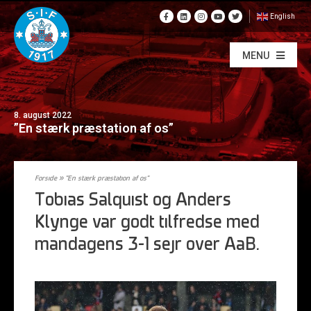
English
MENU
8. august 2022
”En stærk præstation af os”
Forside
»
”En stærk præstation af os”
Tobias Salquist og Anders
Klynge var godt tilfredse med
mandagens 3-1 sejr over AaB.