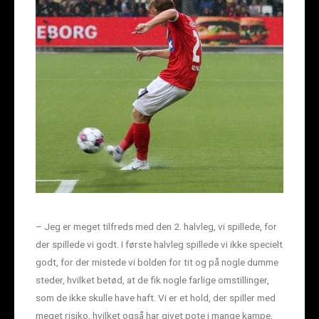
– Jeg er meget tilfreds med den 2. halvleg, vi spillede, for
der spillede vi godt. I første halvleg spillede vi ikke specielt
godt, for der mistede vi bolden for tit og på nogle dumme
steder, hvilket betød, at de fik nogle farlige omstillinger,
som de ikke skulle have haft. Vi er et hold, der spiller med
meget risiko, hvilket også har givet pote i mange kampe,