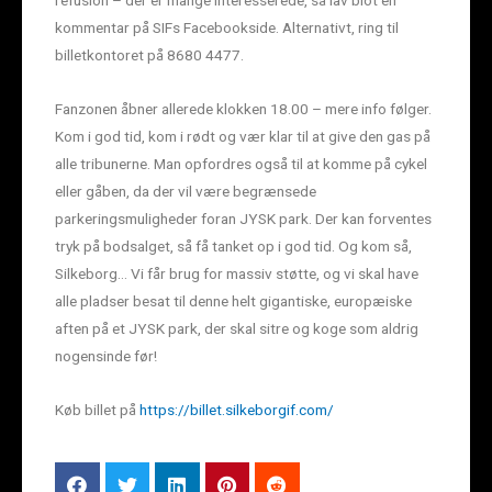
refusion – der er mange interesserede, så lav blot en
kommentar på SIFs Facebookside. Alternativt, ring til
billetkontoret på 8680 4477.
Fanzonen åbner allerede klokken 18.00 – mere info følger.
Kom i god tid, kom i rødt og vær klar til at give den gas på
alle tribunerne. Man opfordres også til at komme på cykel
eller gåben, da der vil være begrænsede
parkeringsmuligheder foran JYSK park. Der kan forventes
tryk på bodsalget, så få tanket op i god tid. Og kom så,
Silkeborg… Vi får brug for massiv støtte, og vi skal have
alle pladser besat til denne helt gigantiske, europæiske
aften på et JYSK park, der skal sitre og koge som aldrig
nogensinde før!
Køb billet på
https://billet.silkeborgif.com/