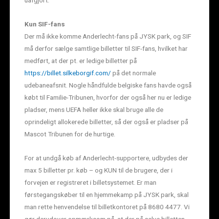
Kun SIF-fans
Der må ikke komme Anderlecht-fans på JYSK park, og SIF
må derfor sælge samtlige billetter til SIF-fans, hvilket har
medført, at der pt. er ledige billetter på
https://billet.silkeborgif.com/
på det normale
udebaneafsnit. Nogle håndfulde belgiske fans havde også
købt til Familie-Tribunen, hvorfor der også her nu er ledige
pladser, mens UEFA heller ikke skal bruge alle de
oprindeligt allokerede billetter, så der også er pladser på
Mascot Tribunen for de hurtige.
For at undgå køb af Anderlecht-supportere, udbydes der
max 5 billetter pr. køb – og KUN til de brugere, der i
forvejen er registreret i billetsystemet. Er man
førstegangskøber til en hjemmekamp på JYSK park, skal
man rette henvendelse til billetkontoret på 8680 4477. Vi
gør derudover opmærksom på, at der på selve billetten