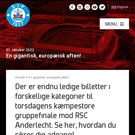
English
MENU
31. oktober 2022
En gigantisk, europæisk aften!
Forside
»
En gigantisk, europæisk aften!
Der er endnu ledige billetter i
forskellige kategorier til
torsdagens kæmpestore
gruppefinale mod RSC
Anderlecht. Se her, hvordan du