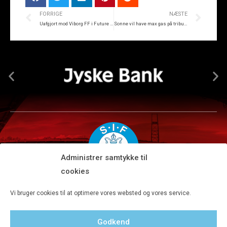
FORRIGE
NÆSTE
Uafgjort mod Viborg FF i Future Cup
Sonne vil have max gas på tribunerne!
Administrer samtykke til
cookies
Silkeborg IF A/S · JYSK park, Ansvej 104 · DK-8600 Silkeborg
Vi bruger cookies til at optimere vores websted og vores service.
Tlf 8680 4477 · Fax 8680 4647 · Kontortid man-fre kl. 9-15
Godkend