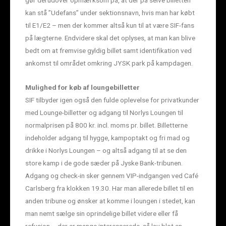
kan stå ”Udefans” under sektionsnavn, hvis man har købt
til E1/E2 – men der kommer altså kun til at være SIF-fans
på lægterne. Endvidere skal det oplyses, at man kan blive
bedt om at fremvise gyldig billet samt identifikation ved
ankomst til området omkring JYSK park på kampdagen.
Mulighed for køb af loungebilletter
SIF tilbyder igen også den fulde oplevelse for privatkunder
med Lounge-billetter og adgang til Norlys Loungen til
normalprisen på 800 kr. incl. moms pr. billet. Billetterne
indeholder adgang til hygge, kampoptakt og fri mad og
drikke i Norlys Loungen – og altså adgang til at se den
store kamp i de gode sæder på Jyske Bank-tribunen.
Adgang og check-in sker gennem VIP-indgangen ved Café
Carlsberg fra klokken 19.30. Har man allerede billet til en
anden tribune og ønsker at komme i loungen i stedet, kan
man nemt sælge sin oprindelige billet videre eller få