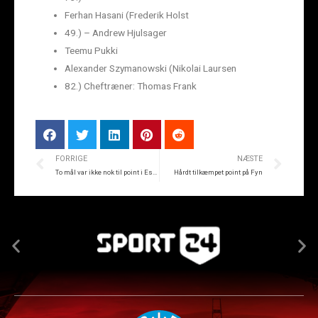
Ferhan Hasani (Frederik Holst
49.) – Andrew Hjulsager
Teemu Pukki
Alexander Szymanowski (Nikolai Laursen
82.) Cheftræner: Thomas Frank
FORRIGE
NÆSTE
To mål var ikke nok til point i Esbjerg
Hårdt tilkæmpet point på Fyn