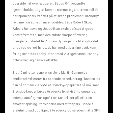
oversiden af overlæggeren. Bagud 0-1 begyndte
hjemmeholdet dog at komme nærmere gæsternes mål. Et
par hjørnespark var tæt på at skabe problemer i Brøndbys
felt, men de åbne chancer udeblev. Både Robert Skov,
Adeola Runsewe og Jeppe Illum skabte afsæt til gode
kontrafremstød, men den sidste skarpe aflevering
manglede. I stedet fik Andrew Hjulsager lov til at gøre det
onde ved de rød-hvide, da han med et par fine træk kom
fri, og sendte Brøndby i front med 2-0. Igen viste Brøndby-
offensiven sig ganske effektiv.
Blot få minutter senere var Jens Martin Gammelby
imidlertid millimeter fra at sende en reducering i kassen, da
han på fornem vis brød et Brøndby-opspil tæt på mål, men
Brøndby-keeper Lukas Hradecky fik afvist i to omgange.
Inden pausefløjt var også Emil Scheel tæt på, efter en
smart frispilning i forbindelse med et frispark. Scheels
afslutning sad dog lige på Hradecky, og således måtte SIF-