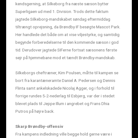
kendsgerning, at Silkeborg fra næste sæson bytter
Superligaen ud med 1. Division. Trods dette faktum
jagtede Silkeborg-mandskabet søndag eftermiddag
tiltrængt oprejsning, da Brøndby IF besøgte Mascot Park.
Her handlede det både om at vise viljestyrke, og samtidig
begynde forberedelserne til den kommende sæson i god
tid. Derudover jagtede SIFerne fortsat sæsonens første
sejr på hjemmebane mod et tændt Brøndby-mandskab.
Silkeborgs cheftræner, Kim Poulsen, måtte til kampen se
bort fra karantæneramte Daniel A. Pedersen og Dennis
Flinta samt ankelskadede Nicolaj Agger, og i forhold til
forrige rundes 5-2-nederlag til Esbjerg, var der i stedet
blevet plads til Jeppe Illum i angrebet og Frans Dhia
Putros på højre back.
Skarp Brøndby-offensiv
Fra kampens indledning ville begge hold gerne være i