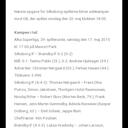
Næste opgave for Silkeborg-spillerne bliver udekampen
mod OB, der spilles onsdag den 20. maj klokken 18.00.
Kampen i tal:
Alka Superliga, 29. spillerunde, søndag den 17. maj 2015
kl. 17.00 på Mascot Park:
Silkeborg IF – Brøndby IF 0-2 (0-2)
Mål: 0-1: Teemu Pukki (23.), 0-2: Andrew Hjulsager (39.)
Advarsler: Christian Nørgaard (33.), Ferhan Hasani (44.)
Tilskuere: 3.996
Silkeborg IF (4-4-2): Thomas Nørgaard – Frans Dhia
Putros, Simon Jakobsen, Thorbjørn Holst Rasmussen,
Nicolaj Ritter – Robert Skov (Morten Beck, 79.), Frank
Hansen, Jens Martin Gammelby, Adeola Runsewe (Kasper
Dolberg, 63.) – Emil Scheel, Jeppe Illum.
Cheftræner: Kim Poulsen.
Brøndby IF (4-3-3): Lukas Hradecky – Johan Larsson,