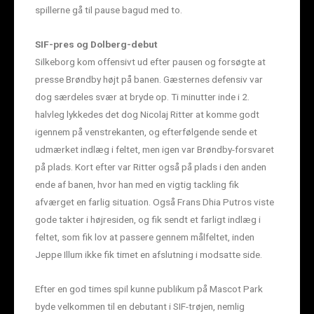
spillerne gå til pause bagud med to.
SIF-pres og Dolberg-debut
Silkeborg kom offensivt ud efter pausen og forsøgte at
presse Brøndby højt på banen. Gæsternes defensiv var
dog særdeles svær at bryde op. Ti minutter inde i 2.
halvleg lykkedes det dog Nicolaj Ritter at komme godt
igennem på venstrekanten, og efterfølgende sende et
udmærket indlæg i feltet, men igen var Brøndby-forsvaret
på plads. Kort efter var Ritter også på plads i den anden
ende af banen, hvor han med en vigtig tackling fik
afværget en farlig situation. Også Frans Dhia Putros viste
gode takter i højresiden, og fik sendt et farligt indlæg i
feltet, som fik lov at passere gennem målfeltet, inden
Jeppe Illum ikke fik timet en afslutning i modsatte side.
Efter en god times spil kunne publikum på Mascot Park
byde velkommen til en debutant i SIF-trøjen, nemlig