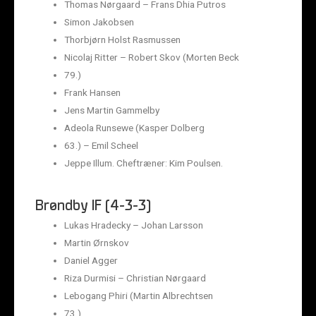
Thomas Nørgaard – Frans Dhia Putros
Simon Jakobsen
Thorbjørn Holst Rasmussen
Nicolaj Ritter – Robert Skov (Morten Beck
79.)
Frank Hansen
Jens Martin Gammelby
Adeola Runsewe (Kasper Dolberg
63.) – Emil Scheel
Jeppe Illum. Cheftræner: Kim Poulsen.
Brøndby IF (4-3-3)
Lukas Hradecky – Johan Larsson
Martin Ørnskov
Daniel Agger
Riza Durmisi – Christian Nørgaard
Lebogang Phiri (Martin Albrechtsen
73.)