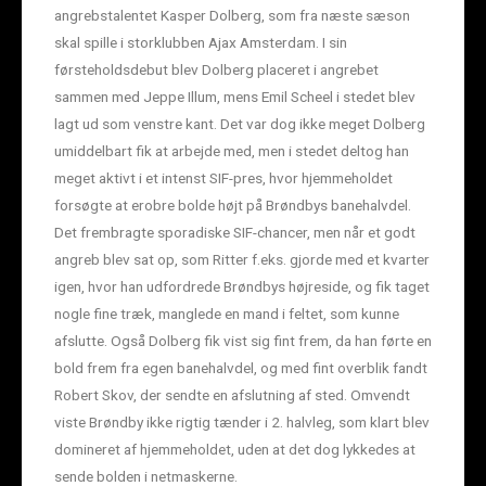
angrebstalentet Kasper Dolberg, som fra næste sæson
skal spille i storklubben Ajax Amsterdam. I sin
førsteholdsdebut blev Dolberg placeret i angrebet
sammen med Jeppe Illum, mens Emil Scheel i stedet blev
lagt ud som venstre kant. Det var dog ikke meget Dolberg
umiddelbart fik at arbejde med, men i stedet deltog han
meget aktivt i et intenst SIF-pres, hvor hjemmeholdet
forsøgte at erobre bolde højt på Brøndbys banehalvdel.
Det frembragte sporadiske SIF-chancer, men når et godt
angreb blev sat op, som Ritter f.eks. gjorde med et kvarter
igen, hvor han udfordrede Brøndbys højreside, og fik taget
nogle fine træk, manglede en mand i feltet, som kunne
afslutte. Også Dolberg fik vist sig fint frem, da han førte en
bold frem fra egen banehalvdel, og med fint overblik fandt
Robert Skov, der sendte en afslutning af sted. Omvendt
viste Brøndby ikke rigtig tænder i 2. halvleg, som klart blev
domineret af hjemmeholdet, uden at det dog lykkedes at
sende bolden i netmaskerne.