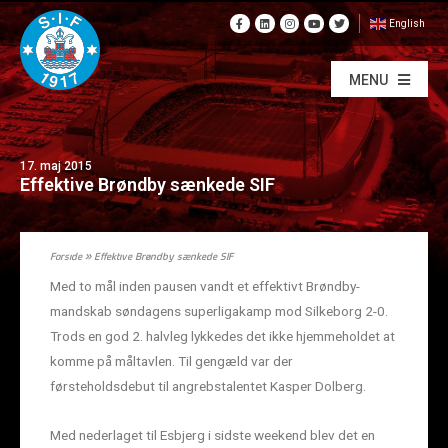
English
MENU
17. maj 2015
Effektive Brøndby sænkede SIF
Forside
»
Effektive Brøndby sænkede SIF
Med to mål inden pausen vandt et effektivt Brøndby-
mandskab søndagens superligakamp mod Silkeborg 2-0.
Trods en god 2. halvleg lykkedes det ikke hjemmeholdet at
komme på måltavlen. Til gengæld var der
førsteholdsdebut til angrebstalentet Kasper Dolberg.
Med nederlaget til Esbjerg i sidste weekend blev det en