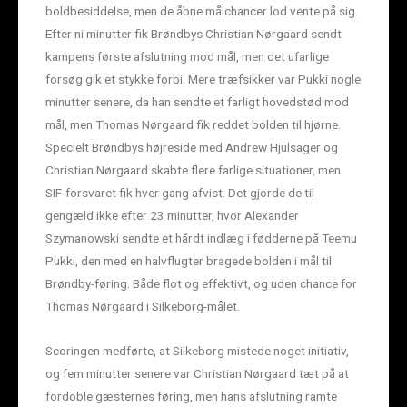
boldbesiddelse, men de åbne målchancer lod vente på sig.
Efter ni minutter fik Brøndbys Christian Nørgaard sendt
kampens første afslutning mod mål, men det ufarlige
forsøg gik et stykke forbi. Mere træfsikker var Pukki nogle
minutter senere, da han sendte et farligt hovedstød mod
mål, men Thomas Nørgaard fik reddet bolden til hjørne.
Specielt Brøndbys højreside med Andrew Hjulsager og
Christian Nørgaard skabte flere farlige situationer, men
SIF-forsvaret fik hver gang afvist. Det gjorde de til
gengæld ikke efter 23 minutter, hvor Alexander
Szymanowski sendte et hårdt indlæg i fødderne på Teemu
Pukki, den med en halvflugter bragede bolden i mål til
Brøndby-føring. Både flot og effektivt, og uden chance for
Thomas Nørgaard i Silkeborg-målet.
Scoringen medførte, at Silkeborg mistede noget initiativ,
og fem minutter senere var Christian Nørgaard tæt på at
fordoble gæsternes føring, men hans afslutning ramte