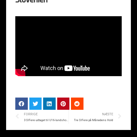
Slovenien
FORRIGE
NÆSTE
3 SIFere udtaget til U16-landsholdet
Tre SIFere på Månedens Hold