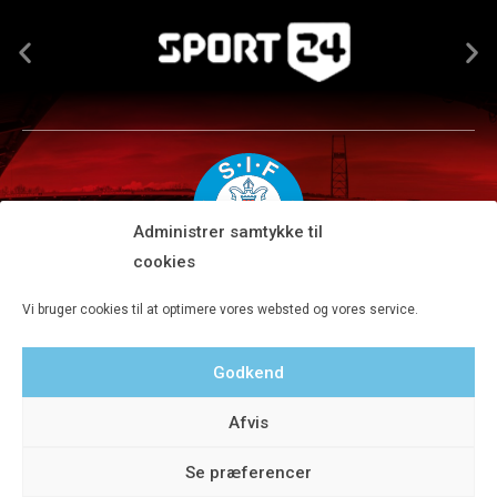
Administrer samtykke til
cookies
Silkeborg IF A/S · JYSK park, Ansvej 104 · DK-8600 Silkeborg
Vi bruger cookies til at optimere vores websted og vores service.
Tlf 8680 4477 · Fax 8680 4647 · Kontortid man-fre kl. 9-15
Godkend
Privatlivspolitik
Afvis
Se præferencer