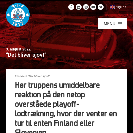
English
MENU
3. august 2022
“Det bliver sjovt”
Forside
»
“Det bliver sjovt”
Hør truppens umiddelbare
reaktion på den netop
overståede playoff-
lodtrækning, hvor der venter en
tur til enten Finland eller