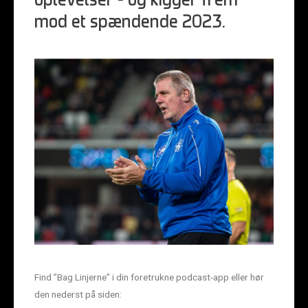
oplevelser – og kigger frem
mod et spændende 2023.
Find ”Bag Linjerne” i din foretrukne podcast-app eller hør
den nederst på siden: