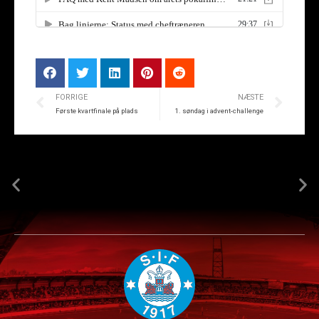
FORRIGE
NÆSTE
Første kvartfinale på plads
1. søndag i advent-challenge