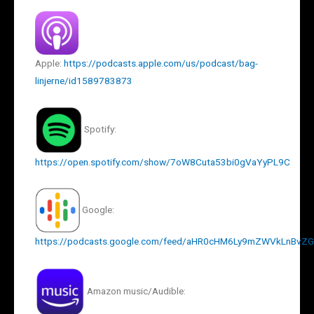
Apple:
https://podcasts.apple.com/us/podcast/bag-
linjerne/id1589783873
Spotify:
https://open.spotify.com/show/7oW8Cuta53bi0gVaYyPL9C
Google:
https://podcasts.google.com/feed/aHR0cHM6Ly9mZWVkLnBv
Amazon music/Audible: