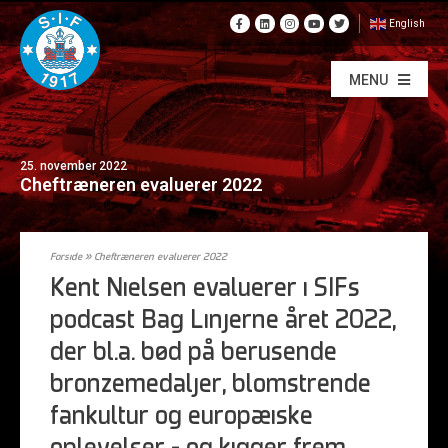
English
MENU
25. november 2022
Cheftræneren evaluerer 2022
Forside
»
Cheftræneren evaluerer 2022
Kent Nielsen evaluerer i SIFs
podcast Bag Linjerne året 2022,
der bl.a. bød på berusende
bronzemedaljer, blomstrende
fankultur og europæiske