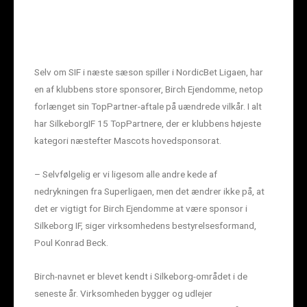
Selv om SIF i næste sæson spiller i NordicBet Ligaen, har
en af klubbens store sponsorer, Birch Ejendomme, netop
forlænget sin TopPartner-aftale på uændrede vilkår. I alt
har SilkeborgIF 15 TopPartnere, der er klubbens højeste
kategori næstefter Mascots hovedsponsorat.
– Selvfølgelig er vi ligesom alle andre kede af
nedrykningen fra Superligaen, men det ændrer ikke på, at
det er vigtigt for Birch Ejendomme at være sponsor i
Silkeborg IF, siger virksomhedens bestyrelsesformand,
Poul Konrad Beck.
Birch-navnet er blevet kendt i Silkeborg-området i de
seneste år. Virksomheden bygger og udlejer