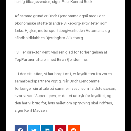
hurtig tilbagevenden, siger Poul Konrad Beck.
Af samme grund er Birch Ejendomme også med i den
økonomiske støtte til andre Silkeborg-aktiviteter som
f.eks. Hjejlen, motorsportsbegivenheden Automania og
håndboldklubben Bjerringbro-Silkeborg.
I SIF er direktør Kent Madsen glad for forlængelsen af
TopPartner-aftalen med Birch Ejendomme.
– I den situation, vi har bragt os i, er loyaliteten fra vores
samarbejdspartnere vigtig. Når Birch Ejendomme
forlænger sin aftale på samme niveau, som i sidste sæson,
hvor vi var i Superligaen, er det et udtryk for loyalitet, og
den har vi brug for, hvis målet om oprykning skal indfries,
siger Kent Madsen.