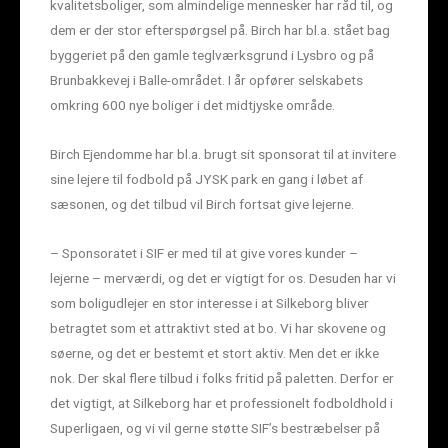
kvalitetsboliger, som almindelige mennesker har råd til, og
dem er der stor efterspørgsel på. Birch har bl.a. stået bag
byggeriet på den gamle teglværksgrund i Lysbro og på
Brunbakkevej i Balle-området. I år opfører selskabets
omkring 600 nye boliger i det midtjyske område.
Birch Ejendomme har bl.a. brugt sit sponsorat til at invitere
sine lejere til fodbold på JYSK park en gang i løbet af
sæsonen, og det tilbud vil Birch fortsat give lejerne.
– Sponsoratet i SIF er med til at give vores kunder –
lejerne – merværdi, og det er vigtigt for os. Desuden har vi
som boligudlejer en stor interesse i at Silkeborg bliver
betragtet som et attraktivt sted at bo. Vi har skovene og
søerne, og det er bestemt et stort aktiv. Men det er ikke
nok. Der skal flere tilbud i folks fritid på paletten. Derfor er
det vigtigt, at Silkeborg har et professionelt fodboldhold i
Superligaen, og vi vil gerne støtte SIF’s bestræbelser på