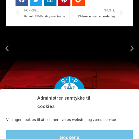
FORRIGE
NÆSTE
Galleri: SIF-Vendsyssel testkamp
U13-drenge i sejr og nederlag
Administrer samtykke til
cookies
Silkeborg IF A/S · JYSK park, Ansvej 104 · DK-8600 Silkeborg
Vi bruger cookies til at optimere vores websted og vores service.
Tlf 8680 4477 · Fax 8680 4647 · Kontortid man-fre kl. 9-15
Godkend