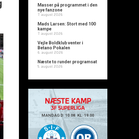
g
Masser på programmet i den
nye fanzone
7. august 2026
Mads Larsen: Stort med 100
kampe
7. august 2026
Vejle Boldklub venter i
Betano Pokalen
6. august 2026
Næste to runder programsat
5. august 2026
NÆSTE KAMP
3F SUPERLIGA
MANDAG D. 10.08. KL. 19.00