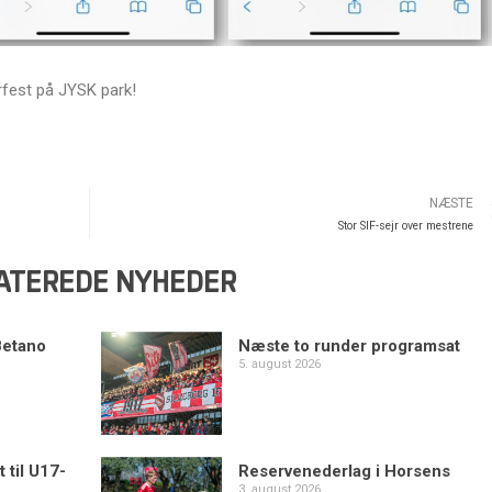
erfest på JYSK park!
NÆSTE
Stor SIF-sejr over mestrene
ATEREDE NYHEDER
Betano
Næste to runder programsat
5. august 2026
 til U17-
Reservenederlag i Horsens
3. august 2026