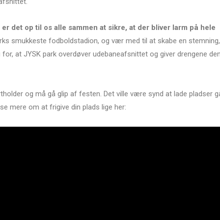
fsnittet.
er det op til os alle sammen at sikre, at der bliver larm på hele
rks smukkeste fodboldstadion, og vær med til at skabe en stemning,
for, at JYSK park overdøver udebaneafsnittet og giver drengene de
tholder og må gå glip af festen. Det ville være synd at lade pladser g
se mere om at frigive din plads lige her: