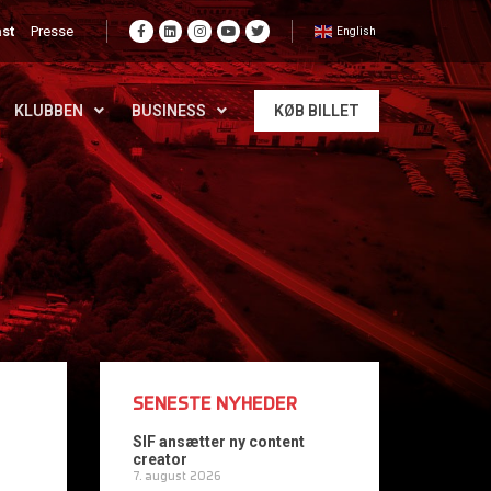
st
Presse
English
KLUBBEN
BUSINESS
KØB BILLET
SENESTE NYHEDER
SIF ansætter ny content
creator
7. august 2026