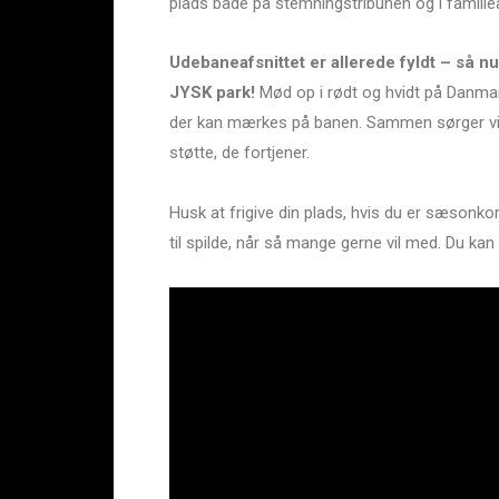
plads både på stemningstribunen og i familiea
Udebaneafsnittet er allerede fyldt – så nu 
JYSK park!
Mød op i rødt og hvidt på Danma
der kan mærkes på banen. Sammen sørger vi 
støtte, de fortjener.
Husk at frigive din plads, hvis du er sæsonkor
til spilde, når så mange gerne vil med. Du kan 