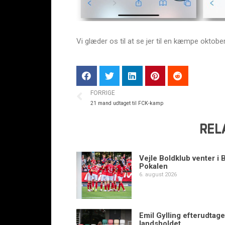
Vi glæder os til at se jer til en kæmpe oktob
FORRIGE
21 mand udtaget til FCK-kamp
REL
Vejle Boldklub venter i 
Pokalen
6. august 2026
Emil Gylling efterudtaget
landsholdet