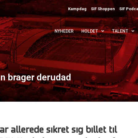
Kampdag
SIF Shoppen
SIF Podca
NYHEDER
HOLDET
TALENT
en brager derudad
 allerede sikret sig billet til