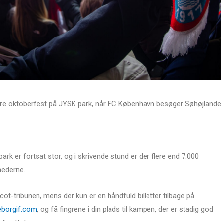
tore oktoberfest på JYSK park, når FC København besøger Søhøjlande
rk er fortsat stor, og i skrivende stund er der flere end 7.000
nhederne.
cot-tribunen, mens der kun er en håndfuld billetter tilbage på
lkeborgif.com
, og få fingrene i din plads til kampen, der er stadig god