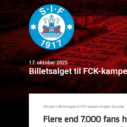
17. oktober 2025
Billetsalget til FCK-kamp
Forside
»
Billetsalget til FCK-kampen brager derudad
Flere end 7.000 fans har