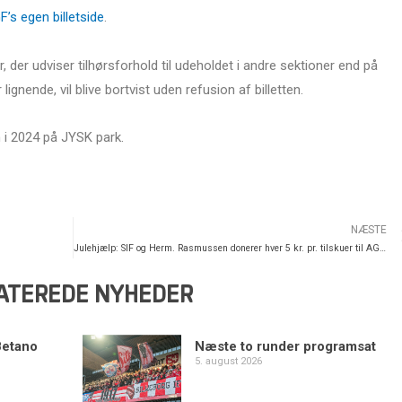
F’s egen billetside
.
 der udviser tilhørsforhold til udeholdet i andre sektioner end på
ignende, vil blive bortvist uden refusion af billetten.
n i 2024 på JYSK park.
NÆSTE
Julehjælp: SIF og Herm. Rasmussen donerer hver 5 kr. pr. tilskuer til AGF-kampen
ATEREDE NYHEDER
Betano
Næste to runder programsat
5. august 2026