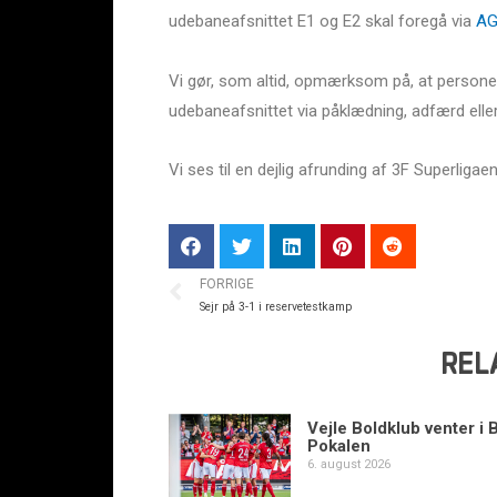
udebaneafsnittet E1 og E2 skal foregå via
AG
Vi gør, som altid, opmærksom på, at personer,
udebaneafsnittet via påklædning, adfærd eller l
Vi ses til en dejlig afrunding af 3F Superligae
FORRIGE
Sejr på 3-1 i reservetestkamp
REL
Vejle Boldklub venter i 
Pokalen
6. august 2026