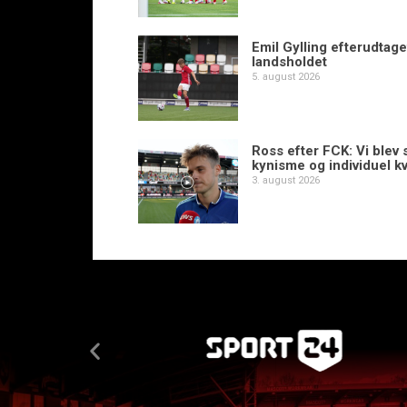
Emil Gylling efterudtaget
landsholdet
5. august 2026
Ross efter FCK: Vi blev s
kynisme og individuel kv
3. august 2026