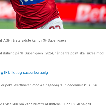
af AGF i årets sidste kamp i 3F Superligaen.
slutning på 3F Superligaen i 2024, når de tre point skal sikres mod
rg IF billet og sæsonkortsalg.
er pokalkvartfinalen mod AaB søndag d. 8. december kl. 15.30.
iee kun må købe billet til afsnittene E1 og E2. Al salg til