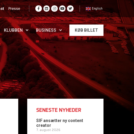
st
Presse
English
KLUBBEN
BUSINESS
KØB BILLET
SENESTE NYHEDER
SIF ansætter ny content
creator
7. august 2026