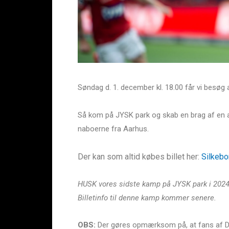
Søndag d. 1. december kl. 18.00 får vi besøg 
Så kom på JYSK park og skab en brag af en af
naboerne fra Aarhus.
Der kan som altid købes billet her:
Silkebo
HUSK vores sidste kamp på JYSK park i 2024 
Billetinfo til denne kamp kommer senere.
OBS:
Der gøres opmærksom på, at fans af De Hv