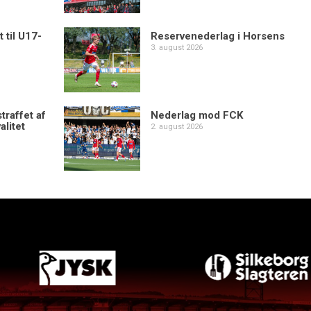
 til U17-
Reservenederlag i Horsens
3. august 2026
traffet af
Nederlag mod FCK
alitet
2. august 2026