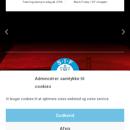
Træningskamp tirsdag på JYSK park
Black Friday i SIF shoppen
Administrer samtykke til
cookies
Silkeborg IF A/S · JYSK park, Ansvej 104 · DK-8600 Silkeborg
Vi bruger cookies til at optimere vores websted og vores service.
Tlf 8680 4477 · Fax 8680 4647 · Kontortid man-fre kl. 9-15
Godkend
Privatlivspolitik
Afvis