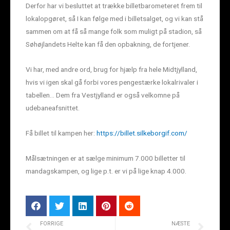
Derfor har vi besluttet at trække billetbarometeret frem til
lokalopgøret, så I kan følge med i billetsalget, og vi kan stå
sammen om at få så mange folk som muligt på stadion, så
Søhøjlandets Helte kan få den opbakning, de fortjener.
Vi har, med andre ord, brug for hjælp fra hele Midtjylland,
hvis vi igen skal gå forbi vores pengestærke lokalrivaler i
tabellen… Dem fra Vestjylland er også velkomne på
udebaneafsnittet.
Få billet til kampen her:
https://billet.silkeborgif.com/
Målsætningen er at sælge minimum 7.000 billetter til
mandagskampen, og lige p.t. er vi på lige knap 4.000.
FORRIGE
NÆSTE