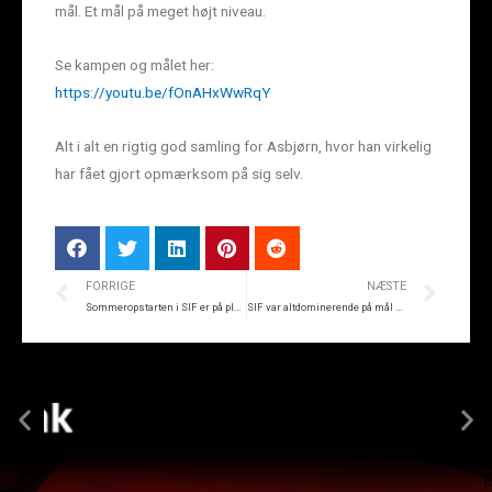
mål. Et mål på meget højt niveau.
Se kampen og målet her:
https://youtu.be/fOnAHxWwRqY
Alt i alt en rigtig god samling for Asbjørn, hvor han virkelig
har fået gjort opmærksom på sig selv.
FORRIGE
NÆSTE
Sommeropstarten i SIF er på plads
SIF var altdominerende på mål & assists