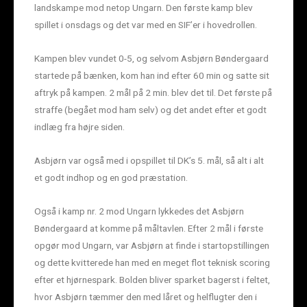
landskampe mod netop Ungarn. Den første kamp blev
spillet i onsdags og det var med en SIF’er i hovedrollen.
Kampen blev vundet 0-5, og selvom Asbjørn Bøndergaard
startede på bænken, kom han ind efter 60 min og satte sit
aftryk på kampen. 2 mål på 2 min. blev det til. Det første på
straffe (begået mod ham selv) og det andet efter et godt
indlæg fra højre siden.
Asbjørn var også med i opspillet til DK’s 5. mål, så alt i alt
et godt indhop og en god præstation.
Også i kamp nr. 2 mod Ungarn lykkedes det Asbjørn
Bøndergaard at komme på måltavlen. Efter 2 mål i første
opgør mod Ungarn, var Asbjørn at finde i startopstillingen
og dette kvitterede han med en meget flot teknisk scoring
efter et hjørnespark. Bolden bliver sparket bagerst i feltet,
hvor Asbjørn tæmmer den med låret og helflugter den i