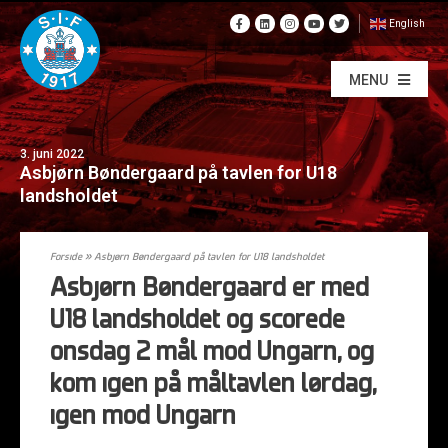
English
MENU
3. juni 2022
Asbjørn Bøndergaard på tavlen for U18
landsholdet
Forside
»
Asbjørn Bøndergaard på tavlen for U18 landsholdet
Asbjørn Bøndergaard er med
U18 landsholdet og scorede
onsdag 2 mål mod Ungarn, og
kom igen på måltavlen lørdag,
igen mod Ungarn