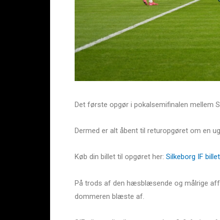
Det første opgør i pokalsemifinalen mellem S
Dermed er alt åbent til returopgøret om en ug
Køb din billet til opgøret her:
Silkeborg IF bil
På trods af den hæsblæsende og målrige affær
dommeren blæste af.