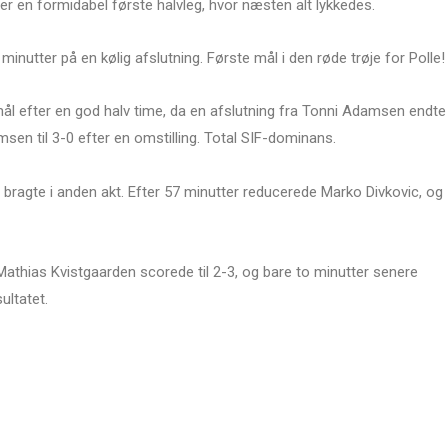
ter en formidabel første halvleg, hvor næsten alt lykkedes.
minutter på en kølig afslutning. Første mål i den røde trøje for Polle!
l efter en god halv time, da en afslutning fra Tonni Adamsen endte 
sen til 3-0 efter en omstilling. Total SIF-dominans.
bragte i anden akt. Efter 57 minutter reducerede Marko Divkovic, og
or Mathias Kvistgaarden scorede til 2-3, og bare to minutter senere
ultatet.