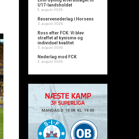
Emil Gylling efterudtaget til
U17-landsholdet
5. august 2026
Reservenederlag i Horsens
3. august 2026
Ross efter FCK: Vi blev
straffet af kynisme og
individuel kvalitet
3. august 2026
Nederlag mod FCK
2. august 2026
NÆSTE KAMP
3F SUPERLIGA
MANDAG D. 10.08. KL. 19.00