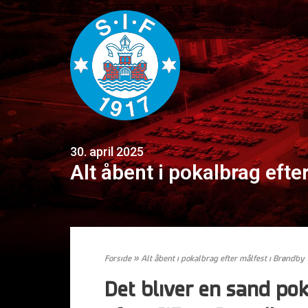
30. april 2025
Alt åbent i pokalbrag efte
Forside
»
Alt åbent i pokalbrag efter målfest i Brøndby
Det bliver en sand po