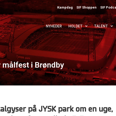
Kampdag
SIF Shoppen
SIF Podca
NYHEDER
HOLDET
TALENT
r målfest i Brøndby
kalgyser på JYSK park om en uge,