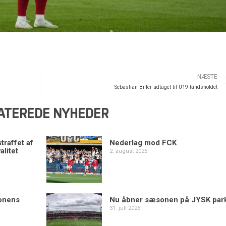
NÆSTE
Sebastian Biller udtaget til U19-landsholdet
ATEREDE NYHEDER
traffet af
Nederlag mod FCK
alitet
2. august 2026
sonens
Nu åbner sæsonen på JYSK par
31. juli 2026