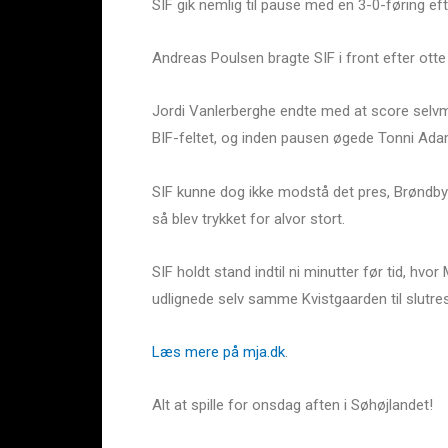
SIF gik nemlig til pause med en 3-0-føring ef
Andreas Poulsen bragte SIF i front efter otte 
Jordi Vanlerberghe endte med at score selvmå
BIF-feltet, og inden pausen øgede Tonni Adam
SIF kunne dog ikke modstå det pres, Brøndby 
så blev trykket for alvor stort.
SIF holdt stand indtil ni minutter før tid, hv
udlignede selv samme Kvistgaarden til slutres
Læs mere på mja.dk
.
Alt at spille for onsdag aften i Søhøjlandet!