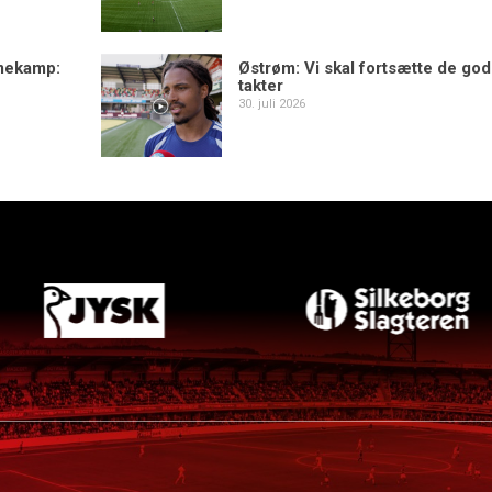
mekamp:
Østrøm: Vi skal fortsætte de go
takter
30. juli 2026