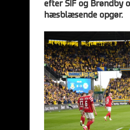
efter SIF og Brøndby o
hæsblæsende opgør.