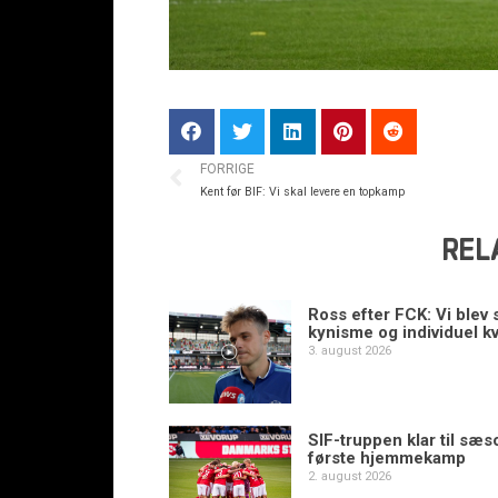
FORRIGE
Kent før BIF: Vi skal levere en topkamp
REL
Ross efter FCK: Vi blev s
kynisme og individuel kv
3. august 2026
SIF-truppen klar til sæ
første hjemmekamp
2. august 2026