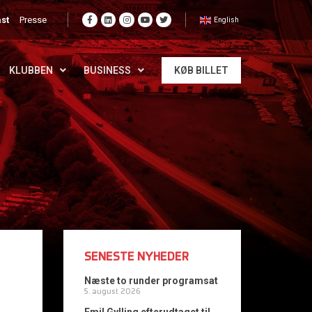
st
Presse
English
KLUBBEN
BUSINESS
KØB BILLET
SENESTE NYHEDER
Næste to runder programsat
5. august 2026