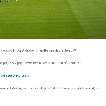
ilkeborg IF og Brøndby IF endte onsdag aften 3-3.
e på JYSK park, hvor der bliver fuld knald på kedlerne.
let og sæsonkortsalg
e i Brøndby, så var det alligevel skuffelsen, der fyldte mest, da