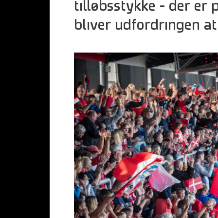
tilløbsstykke – der er p
bliver udfordringen at 