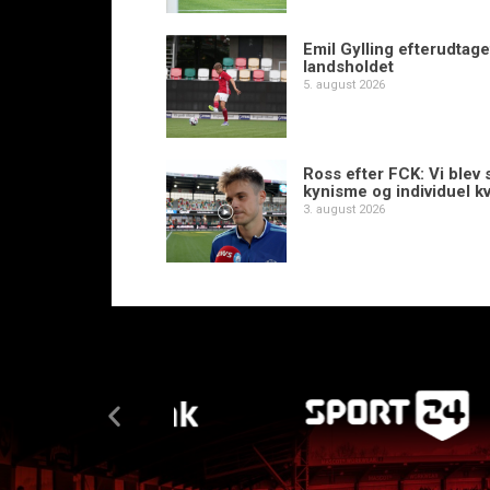
Emil Gylling efterudtaget
landsholdet
5. august 2026
Ross efter FCK: Vi blev s
kynisme og individuel kv
3. august 2026