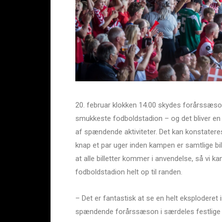
20. februar klokken 14.00 skydes forårssæso
smukkeste fodboldstadion – og det bliver en
af spændende aktiviteter. Det kan konstateres
knap et par uger inden kampen er samtlige bil
at alle billetter kommer i anvendelse, så vi 
fodboldstadion helt op til randen.
– Det er fantastisk at se en helt eksploderet 
spændende forårssæson i særdeles festlige r