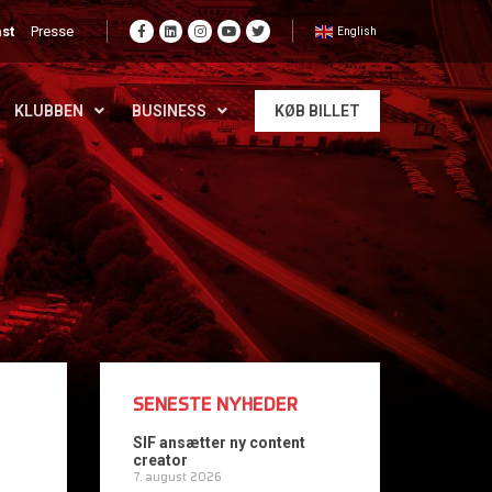
st
Presse
English
KLUBBEN
BUSINESS
KØB BILLET
SENESTE NYHEDER
SIF ansætter ny content
creator
7. august 2026