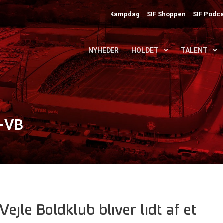
Kampdag
SIF Shoppen
SIF Podca
NYHEDER
HOLDET
TALENT
F-VB
jle Boldklub bliver lidt af et