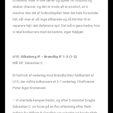
offensive, viser vi fine takter og spiller fin fodbold og
skaber chancer, og det er trods alt er positivt, at vi
mestrer den del af fodboldspillet. Men det hele forsvinder
lidt, når man er så ringe afklarede og så lidt klar til at
reparere fejl i det defensive spil. Det må vi gøre bedre, hvis
vi skal konkurrere med de bedste, siger Røjkjær.
U15: Silkeborg IF – Brøndby IF 1-3 (1-2)
Mål SIF: Sebastian C.
Et hattrick af nederlag mod Brøndby blev fuldbyrdet af
U15, der måtte indkassere et 3-1 nederlag. Cheftræner
Peter Ager Kristensen:
– Vi startede kampen bedst, og efter 5 minutter bragte
Sebastian C. os foran på en flot afslutning efter fladt
indlæg fra William P. Derefter var vi bedst og havde tilløb