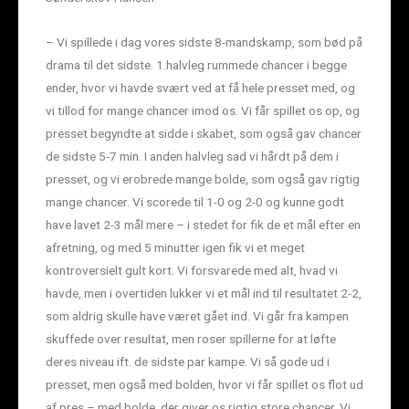
– Vi spillede i dag vores sidste 8-mandskamp, som bød på
drama til det sidste. 1.halvleg rummede chancer i begge
ender, hvor vi havde svært ved at få hele presset med, og
vi tillod for mange chancer imod os. Vi får spillet os op, og
presset begyndte at sidde i skabet, som også gav chancer
de sidste 5-7 min. I anden halvleg sad vi hårdt på dem i
presset, og vi erobrede mange bolde, som også gav rigtig
mange chancer. Vi scorede til 1-0 og 2-0 og kunne godt
have lavet 2-3 mål mere – i stedet for fik de et mål efter en
afretning, og med 5 minutter igen fik vi et meget
kontroversielt gult kort. Vi forsvarede med alt, hvad vi
havde, men i overtiden lukker vi et mål ind til resultatet 2-2,
som aldrig skulle have været gået ind. Vi går fra kampen
skuffede over resultat, men roser spillerne for at løfte
deres niveau ift. de sidste par kampe. Vi så gode ud i
presset, men også med bolden, hvor vi får spillet os flot ud
af pres – med bolde, der giver os rigtig store chancer. Vi