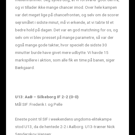
og vi tillader ikke mange chancer imod. Over hele kampen
var det meget lige på chancefronten, og selv om de scorer
sejrsmålet i sidste minut, må vi erkende, at vi tabte til et
bedre hold på dagen. Det var en god matchning for os, og
selv om vi blev presset på mange parametre, så var der
også mange gode takter, hvor specielt de sidste 30
minutter burde have givet mere udbytte. Vi havde 15
markspillere i aktion, som alle fik en time på banen, siger
Bækgaard.
U13: AaB – Silkeborg IF 2-2 (0-0)
Mål SIF: Frederik I. og Pelle
Eneste point til SIF i weekendens ungdoms-elitekampe
stod U13, da de hentede 2-2 i Aalborg. U13-træner Nick
Sønderskov Hansen: