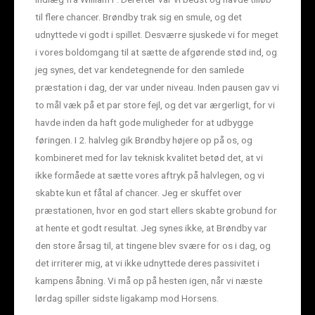
til flere chancer. Brøndby trak sig en smule, og det
udnyttede vi godt i spillet. Desværre sjuskede vi for meget
i vores boldomgang til at sætte de afgørende stød ind, og
jeg synes, det var kendetegnende for den samlede
præstation i dag, der var under niveau. Inden pausen gav vi
to mål væk på et par store fejl, og det var ærgerligt, for vi
havde inden da haft gode muligheder for at udbygge
føringen. I 2. halvleg gik Brøndby højere op på os, og
kombineret med for lav teknisk kvalitet betød det, at vi
ikke formåede at sætte vores aftryk på halvlegen, og vi
skabte kun et fåtal af chancer. Jeg er skuffet over
præstationen, hvor en god start ellers skabte grobund for
at hente et godt resultat. Jeg synes ikke, at Brøndby var
den store årsag til, at tingene blev svære for os i dag, og
det irriterer mig, at vi ikke udnyttede deres passivitet i
kampens åbning. Vi må op på hesten igen, når vi næste
lørdag spiller sidste ligakamp mod Horsens.