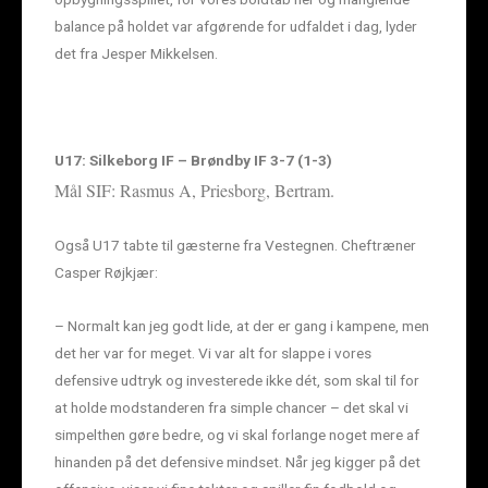
balance på holdet var afgørende for udfaldet i dag, lyder
det fra Jesper Mikkelsen.
U17: Silkeborg IF – Brøndby IF 3-7 (1-3)
Mål SIF: Rasmus A, Priesborg, Bertram.
Også U17 tabte til gæsterne fra Vestegnen. Cheftræner
Casper Røjkjær:
– Normalt kan jeg godt lide, at der er gang i kampene, men
det her var for meget. Vi var alt for slappe i vores
defensive udtryk og investerede ikke dét, som skal til for
at holde modstanderen fra simple chancer – det skal vi
simpelthen gøre bedre, og vi skal forlange noget mere af
hinanden på det defensive mindset. Når jeg kigger på det