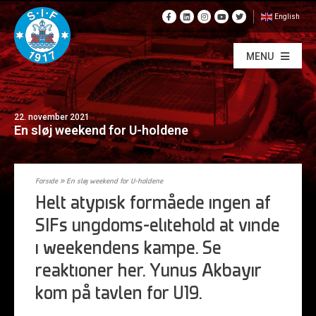
English
MENU
22. november 2021
En sløj weekend for U-holdene
Forside
»
En sløj weekend for U-holdene
Helt atypisk formåede ingen af
SIFs ungdoms-elitehold at vinde
i weekendens kampe. Se
reaktioner her. Yunus Akbayir
kom på tavlen for U19.