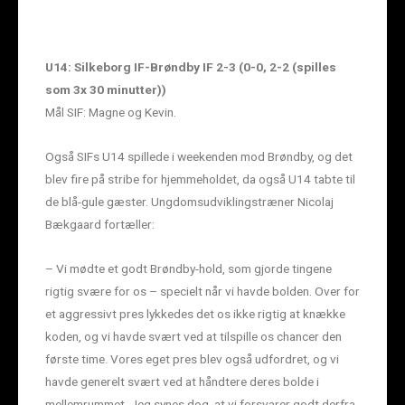
U14: Silkeborg IF-Brøndby IF 2-3 (0-0, 2-2 (spilles
som 3x 30 minutter))
Mål SIF: Magne og Kevin.
Også SIFs U14 spillede i weekenden mod Brøndby, og det
blev fire på stribe for hjemmeholdet, da også U14 tabte til
de blå-gule gæster. Ungdomsudviklingstræner Nicolaj
Bækgaard fortæller:
– Vi mødte et godt Brøndby-hold, som gjorde tingene
rigtig svære for os – specielt når vi havde bolden. Over for
et aggressivt pres lykkedes det os ikke rigtig at knække
koden, og vi havde svært ved at tilspille os chancer den
første time. Vores eget pres blev også udfordret, og vi
havde generelt svært ved at håndtere deres bolde i
mellemrummet. Jeg synes dog, at vi forsvarer godt derfra,