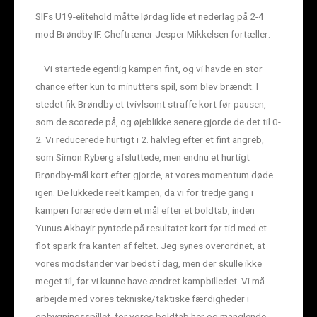
SIFs U19-elitehold måtte lørdag lide et nederlag på 2-4
mod Brøndby IF. Cheftræner Jesper Mikkelsen fortæller:
– Vi startede egentlig kampen fint, og vi havde en stor
chance efter kun to minutters spil, som blev brændt. I
stedet fik Brøndby et tvivlsomt straffe kort før pausen,
som de scorede på, og øjeblikke senere gjorde de det til 0-
2. Vi reducerede hurtigt i 2. halvleg efter et fint angreb,
som Simon Ryberg afsluttede, men endnu et hurtigt
Brøndby-mål kort efter gjorde, at vores momentum døde
igen. De lukkede reelt kampen, da vi for tredje gang i
kampen forærede dem et mål efter et boldtab, inden
Yunus Akbayir pyntede på resultatet kort før tid med et
flot spark fra kanten af feltet. Jeg synes overordnet, at
vores modstander var bedst i dag, men der skulle ikke
meget til, før vi kunne have ændret kampbilledet. Vi må
arbejde med vores tekniske/taktiske færdigheder i
opbygningsspillet, for vores boldtab her og manglende