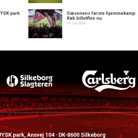
YSK park
Sæsonens første hjemmekamp:
Køb billetflex nu
31. juli 2026
 JYSK park, Ansvej 104 · DK-8600 Silkeborg