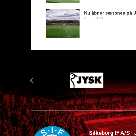
Nu åbner sæsonen på J
31. juli 2026
Silkeborg IF A/S ·