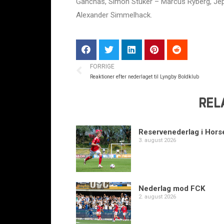
Ganchas, Simon Stüker – Marcus Ryberg, Je
Alexander Simmelhack.
FORRIGE
Reaktioner efter nederlaget til Lyngby Boldklub
REL
Reservenederlag i Hors
3. august 2026
Nederlag mod FCK
2. august 2026