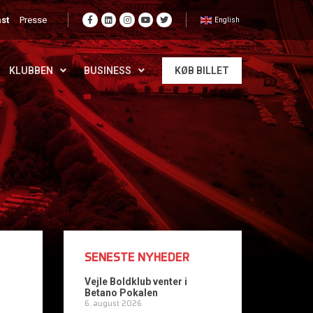
st
Presse
English
KLUBBEN
BUSINESS
KØB BILLET
SENESTE NYHEDER
Vejle Boldklub venter i
Betano Pokalen
6. august 2026