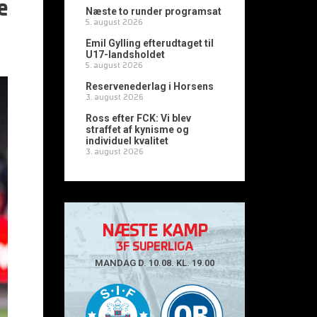
e
Næste to runder programsat
5. august 2026
Emil Gylling efterudtaget til
U17-landsholdet
5. august 2026
Reservenederlag i Horsens
3. august 2026
Ross efter FCK: Vi blev
straffet af kynisme og
individuel kvalitet
3. august 2026
NÆSTE KAMP
3F SUPERLIGA
MANDAG D. 10.08. KL. 19.00