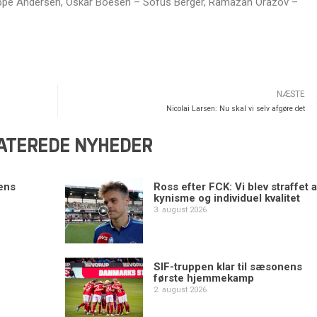
ppe Andersen, Oskar Boesen – Sofus Berger, Ramazan Orazov –
NÆSTE
Nicolai Larsen: Nu skal vi selv afgøre det
ATEREDE NYHEDER
ens
Ross efter FCK: Vi blev straffet a
kynisme og individuel kvalitet
3. august 2026
SIF-truppen klar til sæsonens
første hjemmekamp
2. august 2026