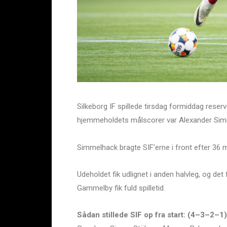
Silkeborg IF spillede tirsdag formiddag rese
hjemmeholdets målscorer var Alexander Sim
Simmelhack bragte SIF’erne i front efter 36 m
Udeholdet fik udlignet i anden halvleg, og det
Gammelby fik fuld spilletid.
Sådan stillede SIF op fra start: (4–3–2–1)