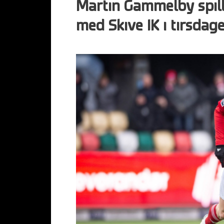
Martin Gammelby spille
med Skive IK i tirsda