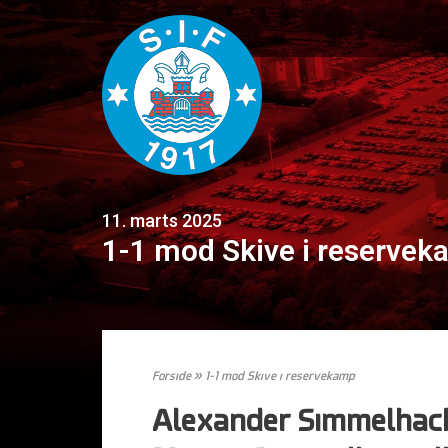
11. marts 2025
1-1 mod Skive i reserve
Forside
»
1-1 mod Skive i reservekamp
Alexander Simmelhack