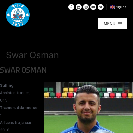
English
MENU
Swar Osman
SWAR OSMAN
Stilling
:
Assistenttræner,
U15
Træneruddannelse
:
A-licens fra januar
2018