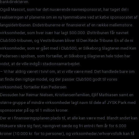
bankdirektøren.
Også Mascot, som har det nuværende navnesponsorat, har taget del i
realiseringen af planerne om en ny hjemmebane ved at købe sponsoratet af
langsidetribunen. Endetribunerne er finansieret af en række mellemstore
virksomheder, som hver især har lagt 500.000. Østtribunen får navnet
Club500-tribunen, og Vesttribunen bliver til Den Røde Tribune. En af de ni
virksomheder, som er gået med i Club500, er Silkeborg Slagteren med Ken
Pedersen i spidsen, som fortæller, at Silkeborg Slagteren hele tiden har
vidst, at de ville indgå i stadionsamarbejdet.
– Vi har aldrig været i tvivl om, at vi ville være med. Det handlede bare om
at finde den rigtige model, og der passer Club500 godt til vores
virksomhed, fortæller Ken Pedersen.
Dessuden har Reimar Nielsen, Kristiansenfamilien, Ejlif Mathiasen samt en
større gruppe af mindre virksomheder lagt navn til dele af JYSK Park med
sponsorater på op til 1 million kroner.
Der er i finansieringsplanen plads til, at alle kan være med. Blandt andet kan
tilskuere sikre sig fast, navngivet sæde og fri entré i fem år for 6.000
kroner (10.000 kr. for to personer), og virksomheder/erhvervsfolk kan få