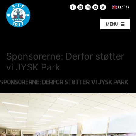
English
MENU
Sponsorerne: Derfor støtter
vi JYSK Park
S
PONSORERNE: DERFOR STØTTER VI JYSK PARK