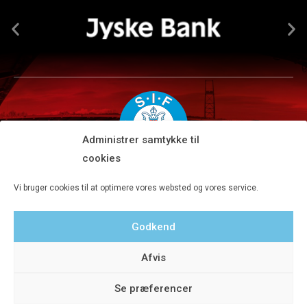
Administrer samtykke til
cookies
Silkeborg IF A/S · JYSK park, Ansvej 104 · DK-8600 Silkeborg
Vi bruger cookies til at optimere vores websted og vores service.
Tlf 8680 4477 · Fax 8680 4647 · Kontortid man-fre kl. 9-15
Godkend
Privatlivspolitik
Afvis
Se præferencer