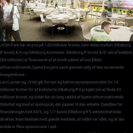
JYSK Park har en pris på 120 millioner kroner, som deles mellem Silkeborg
IF Invest A/S og Silkeborg Kommune. Silkeborg IF Invest A/S’ del af beløbet
(60 millioner) er finansieret af et bredt udsnit af områdets
erhvervsdrivende, byens borgere samt gennem salg af den nuværende
loungetribune.
Lars Larsen og JYSK gik forrest og købte navnesponsoratet for 10
millioner kroner for at kickstarte Silkeborg IF’s projekt om at finde 60
millioner kroner, og siden har en lang række af byens erhvervsdrivende
tilsluttet sig med et sponsorat, der passer til den enkelte. Deadline for
finansieringen hed 30/6, og 1/7 kunne Silkeborg IF’s administrerende
direktør, Kent Madsen med glæde meddele, at målet var nået, og at der
endda er flere sponsorater i spil.