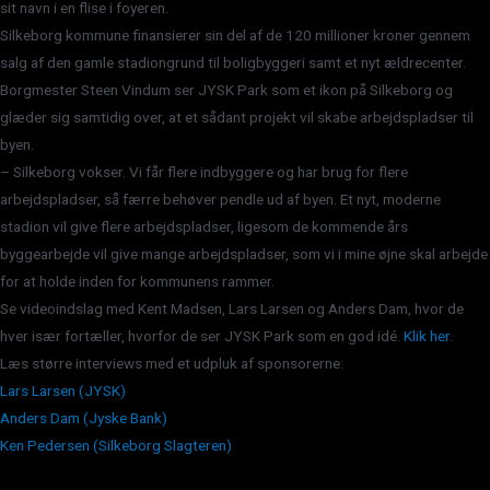
sit navn i en flise i foyeren.
Silkeborg kommune finansierer sin del af de 120 millioner kroner gennem
salg af den gamle stadiongrund til boligbyggeri samt et nyt ældrecenter.
Borgmester Steen Vindum ser JYSK Park som et ikon på Silkeborg og
glæder sig samtidig over, at et sådant projekt vil skabe arbejdspladser til
byen.
– Silkeborg vokser. Vi får flere indbyggere og har brug for flere
arbejdspladser, så færre behøver pendle ud af byen. Et nyt, moderne
stadion vil give flere arbejdspladser, ligesom de kommende års
byggearbejde vil give mange arbejdspladser, som vi i mine øjne skal arbejde
for at holde inden for kommunens rammer.
Se videoindslag med Kent Madsen, Lars Larsen og Anders Dam, hvor de
hver især fortæller, hvorfor de ser JYSK Park som en god idé.
Klik her
.
Læs større interviews med et udpluk af sponsorerne:
Lars Larsen (JYSK)
Anders Dam (Jyske Bank)
Ken Pedersen (Silkeborg Slagteren)