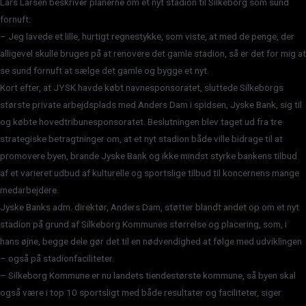
Lars Larsen beskriver planerne om et nyt stadion til Silkeborg som sund
fornuft:
– Jeg lavede et lille, hurtigt regnestykke, som viste, at med de penge, der
alligevel skulle bruges på at renovere det gamle stadion, så er det for mig at
se sund fornuft at sælge det gamle og bygge et nyt.
Kort efter, at JYSK havde købt navnesponsoratet, sluttede Silkeborgs
største private arbejdsplads med Anders Dam i spidsen, Jyske Bank, sig til
og købte hovedtribunesponsoratet. Beslutningen blev taget ud fra tre
strategiske betragtninger om, at et nyt stadion både ville bidrage til at
promovere byen, brande Jyske Bank og ikke mindst styrke bankens tilbud
af et varieret udbud af kulturelle og sportslige tilbud til koncernens mange
medarbejdere.
Jyske Banks adm. direktør, Anders Dam, støtter blandt andet op om et nyt
stadion på grund af Silkeborg Kommunes størrelse og placering, som, i
hans øjne, begge dele gør det til en nødvendighed at følge med udviklingen
– også på stadionfaciliteter.
– Silkeborg Kommune er nu landets tiendestørste kommune, så byen skal
også være i top 10 sportsligt med både resultater og faciliteter, siger