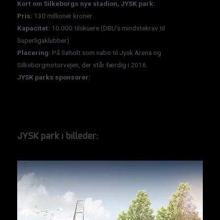
Kort om Silkeborgs nye stadion, JYSK park:
Pris:
130 millioner kroner
Kapacitet:
10.000 tilskuere (DBU’s mindstekrav til
Superligaklubber)
Placering:
På Søholt som nabo til Jysk Arena og
Silkeborgmotorvejen, der står færdig i 2016.
JYSK parks sponsorer:
JYSK park i billeder: