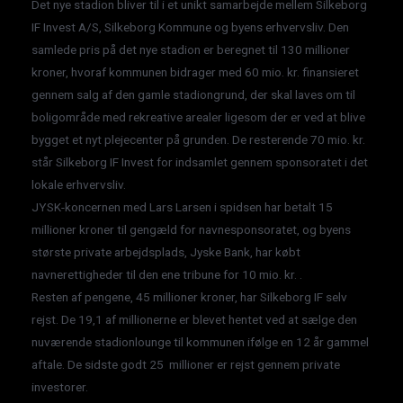
Det nye stadion bliver til i et unikt samarbejde mellem Silkeborg
IF Invest A/S, Silkeborg Kommune og byens erhvervsliv. Den
samlede pris på det nye stadion er beregnet til 130 millioner
kroner, hvoraf kommunen bidrager med 60 mio. kr. finansieret
gennem salg af den gamle stadiongrund, der skal laves om til
boligområde med rekreative arealer ligesom der er ved at blive
bygget et nyt plejecenter på grunden. De resterende 70 mio. kr.
står Silkeborg IF Invest for indsamlet gennem sponsoratet i det
lokale erhvervsliv.
JYSK-koncernen med Lars Larsen i spidsen har betalt 15
millioner kroner til gengæld for navnesponsoratet, og byens
største private arbejdsplads, Jyske Bank, har købt
navnerettigheder til den ene tribune for 10 mio. kr. .
Resten af pengene, 45 millioner kroner, har Silkeborg IF selv
rejst. De 19,1 af millionerne er blevet hentet ved at sælge den
nuværende stadionlounge til kommunen ifølge en 12 år gammel
aftale. De sidste godt 25 millioner er rejst gennem private
investorer.