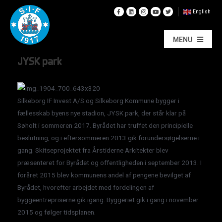
English
MENU
JYSK park
Silkeborg IF Invest A/S og Silkeborg Kommune bygger i
fællesskab byens nye stadion, JYSK park, der står klar på
Søholt i sommeren 2017. Byrådet har truffet den principielle
beslutning, og i eftersommeren 2013 gik forundersøgelserne i
gang. Skitseprojektet fra Årstiderne Arkitekter blev
præsenteret for Byrådet og offentligheden i september 2013. I
foråret 2015 blev kommunens andel af pengene bevilget af
Byrådet, hvorefter arbejdet med fordelingen af
byggeentrepriserne gik igang. Byggeriet gik i gang i november
2015 og følger tidsplanen.