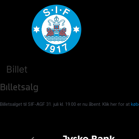
Billet
Billetsalg
Billetsalget til SIF-AGF 31. juli kl. 19.00 er nu åbent. Klik her for at
købe