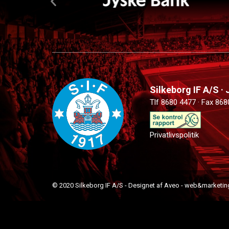
Silkeborg IF A/S ·
Tlf 8680 4477 · Fax 868
Privatlivspolitik
© 2020 Silkeborg IF A/S - Designet af Aveo - web&marketin